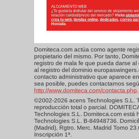
ALOJAMIENTO WEB
¿Te gustaría disfrutar del servicio de alojamiento w
relación calidad/precio del mercado?
Visita
alojami
crea tu web
,
tiendas online
,
dedicados
,
correo pa
Hostalia
.
Domiteca.com actúa como agente regist
propietario del mismo. Por tanto, Dom
registro de mala fe que pueda darse al 
al registro del dominio europaswingers
contacto administrativo que aparece en
sea posible, puedes contactarnos según
http://www.domiteca.com/contacta.php
.
©2002-2026 acens Technologies S.L. T
reproducción total o parcial. DOMITEC
Technologies S.L. Domiteca.com está 
Technologies S.L. B-84948736. Domicil
(Madrid), Rgtro. Merc. Madrid Tomo 23
Inscripción 1ª.